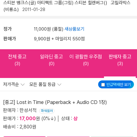
스티븐 뱅크스(글)
아티팩트 그룹(그림)
스티븐 힐렌버그()
고릴라박스
(비룡소)
2011-01-28
정가
11,000원 (품절)
새상품보기
판매가
9,900원 + 마일리지 550점
전체 중고
알라딘 중고
이 광활한 우주점
판매자 중고
(3)
(0)
(0)
(3)
저가격순
모든 품질 등급
반값택배
만 보기
[중고] Lost in Time (Paperback + Audio CD 1장)
판매자 : 한성서적
파워셀러
판매가 :
17,000
원 (0%↓) │ 상태 :
상
배송비 : 2,800원