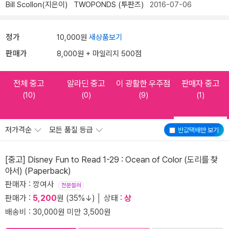
Bill Scollon(지은이)
TWOPONDS (투판즈)
2016-07-06
정가
10,000원
새상품보기
판매가
8,000원 + 마일리지 500점
전체 중고
알라딘 중고
이 광활한 우주점
판매자 중고
(10)
(0)
(9)
(1)
저가격순
모든 품질 등급
반값택배
만 보기
[중고] Disney Fun to Read 1-29 : Ocean of Color (도리를 찾
아서) (Paperback)
판매자 : 깡여사
전문셀러
판매가 :
5,200
원 (35%↓) │ 상태 :
상
배송비 : 30,000원 미만 3,500원