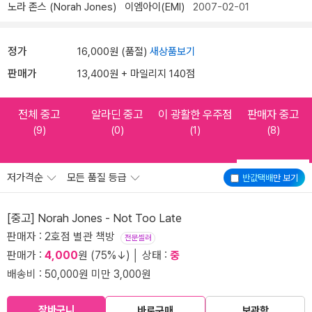
노라 존스 (Norah Jones)
이엠아이(EMI)
2007-02-01
정가
16,000원 (품절)
새상품보기
판매가
13,400원 + 마일리지 140점
전체 중고
알라딘 중고
이 광활한 우주점
판매자 중고
(9)
(0)
(1)
(8)
저가격순
모든 품질 등급
반값택배
만 보기
[중고] Norah Jones - Not Too Late
판매자 : 2호점 별관 책방
전문셀러
판매가 :
4,000
원 (75%↓) │ 상태 :
중
배송비 : 50,000원 미만 3,000원
장바구니
바로구매
보관함