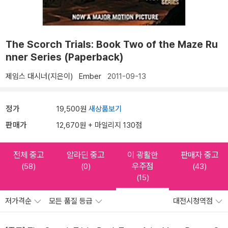
The Scorch Trials: Book Two of the Maze Ru
nner Series (Paperback)
제임스 대시너(지은이)
Ember
2011-09-13
정가
19,500원
새상품보기
판매가
12,670원 + 마일리지 130점
전체 중고
알라딘 중고
이 광활한
판매자 중고
우주점
(58)
(0)
(43)
(15)
저가격순
모든 품질 등급
대전시청역점