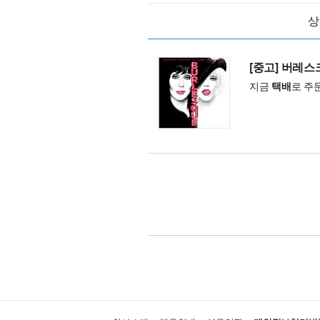
상
[중고] 버레스크 
지금
택배
로 주