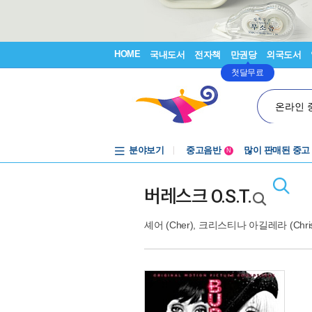
HOME
국내도서
전자책
만권당
외국도서
첫달무료
온라인 
분야보기
중고음반
많이 판매된 중고
N
1천원부터
중고음반
버레스크 O.S.T.
셰어 (Cher)
,
크리스티나 아길레라 (Christin