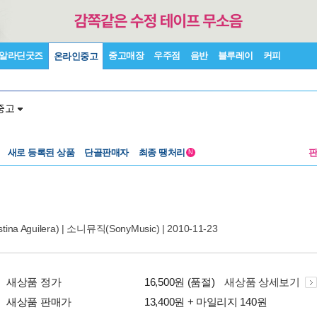
알라딘굿즈
중고매장
우주점
음반
블루레이
커피
온라인중고
중고
새로 등록된 상품
단골판매자
최종 땡처리
N
a Aguilera)
|
소니뮤직(SonyMusic)
| 2010-11-23
새상품 정가
16,500원 (품절)
새상품 상세보기
새상품 판매가
13,400원 + 마일리지 140원