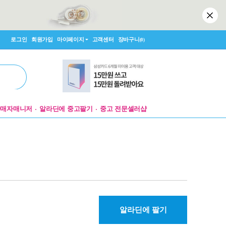
로그인
회원가입
마이페이지
고객센터
장바구니
(0)
판매자매니저
알라딘에 중고팔기
중고 전문셀러샵
알라딘에 팔기