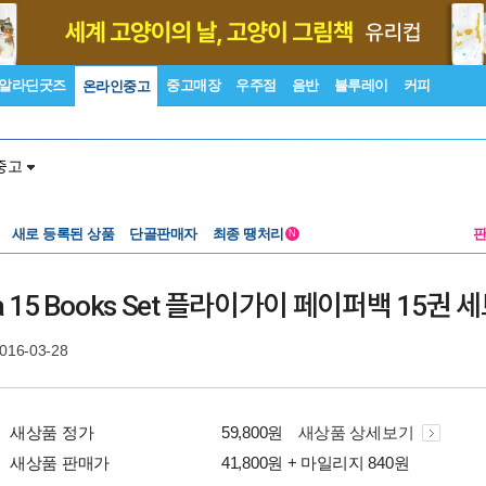
알라딘굿즈
중고매장
우주점
음반
블루레이
커피
온라인중고
중고
새로 등록된 상품
단골판매자
최종 땡처리
N
Mega 15 Books Set 플라이가이 페이퍼백 15권 
2016-03-28
새상품 정가
59,800원
새상품 상세보기
새상품 판매가
41,800원 + 마일리지 840원