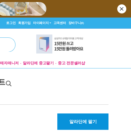
로그인
회원가입
마이페이지
고객센터
장바구니
(0)
판매자매니저
알라딘에 중고팔기
중고 전문셀러샵
세트
알라딘에 팔기