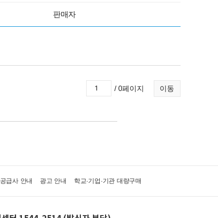
판매자
/ 0페이지
이동
·공급사 안내
광고 안내
학교·기업·기관 대량구매
센터 1544-2514 (발신자 부담)