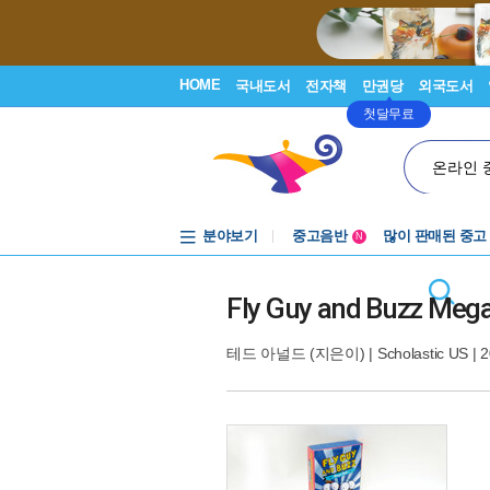
HOME
국내도서
전자책
만권당
외국도서
첫달무료
온라인 
분야보기
중고음반
많이 판매된 중고
N
1천원부터
중고음반
Fly Guy and Buzz 
테드 아널드
(지은이) |
Scholastic US
| 