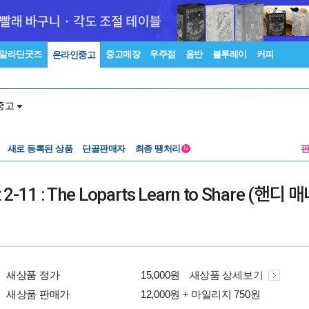
알라딘굿즈
중고매장
우주점
음반
블루레이
커피
온라인중고
중고
새로 등록된 상품
단골판매자
최종 땡처리
N
t 2-11 : The Loparts Learn to Share (핸디 
새상품 정가
15,000원
새상품 상세보기
새상품 판매가
12,000원 + 마일리지 750원