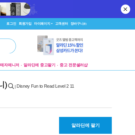
로그인
회원가입
마이페이지
고객센터
장바구니
(0)
판매자매니저
알라딘에 중고팔기
중고 전문셀러샵
매니)
Disney Fun to Read Level 2 11
|
알라딘에 팔기