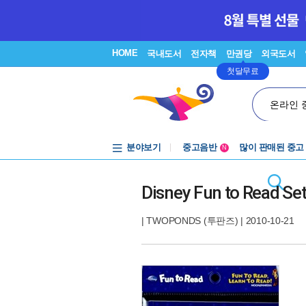
HOME
국내도서
전자책
만권당
외국도서
첫달무료
온라인 
분야보기
중고음반
많이 판매된 중고
N
1천원부터
중고음반
Disney Fun to Read Se
|
TWOPONDS (투판즈)
| 2010-10-21