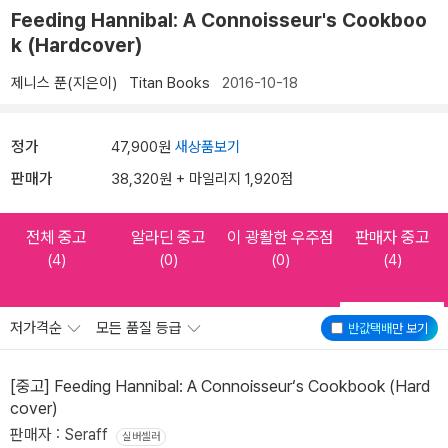
Feeding Hannibal: A Connoisseur's Cookboo
k (Hardcover)
제니스 푼(지은이)
Titan Books
2016-10-18
정가
47,900원
새상품보기
판매가
38,320원 + 마일리지 1,920점
전체 중고
알라딘 중고
이 광활한 우주점
판매자 중고
(4)
(0)
(0)
(4)
저가격순
모든 품질 등급
반값택배
만 보기
[중고] Feeding Hannibal: A Connoisseur‘s Cookbook (Hard
cover)
판매자 : Seraff
실버셀러