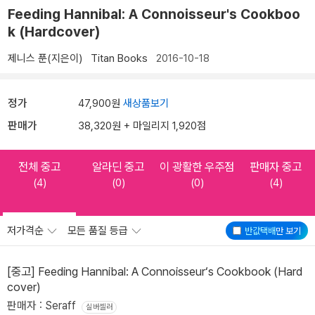
Feeding Hannibal: A Connoisseur's Cookboo
k (Hardcover)
제니스 푼(지은이)
Titan Books
2016-10-18
정가
47,900원
새상품보기
판매가
38,320원 + 마일리지 1,920점
전체 중고
알라딘 중고
이 광활한 우주점
판매자 중고
(4)
(0)
(0)
(4)
저가격순
모든 품질 등급
반값택배
만 보기
[중고] Feeding Hannibal: A Connoisseur‘s Cookbook (Hard
cover)
판매자 : Seraff
실버셀러