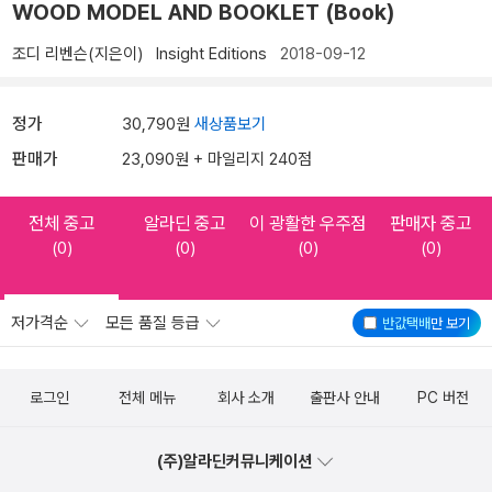
WOOD MODEL AND BOOKLET (Book)
조디 리벤슨(지은이)
Insight Editions
2018-09-12
정가
30,790원
새상품보기
판매가
23,090원 + 마일리지 240점
전체 중고
알라딘 중고
이 광활한 우주점
판매자 중고
(0)
(0)
(0)
(0)
저가격순
모든 품질 등급
반값택배
만 보기
로그인
전체 메뉴
회사 소개
출판사 안내
PC 버전
(주)알라딘커뮤니케이션