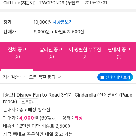
Cliff Lee(지은이)
TWOPONDS (투판즈)
2015-12-31
정가
10,000원
새상품보기
판매가
8,000원 + 마일리지 500점
전체 중고
알라딘 중고
이 광활한 우주점
판매자 중고
(3)
(0)
(2)
(1)
저가격순
모든 품질 등급
반값택배
만 보기
[중고] Disney Fun to Read 3-17 : Cinderella (신데렐라) (Pape
rback)
소득공제
판매자 :
중고매장 청주점
판매가 :
4,000
원 (60%↓) │ 상태 :
최상
배송비 : 2만원 미만 배송료 2,500원
지금
택배
로 주문하면
내일
출고 가능