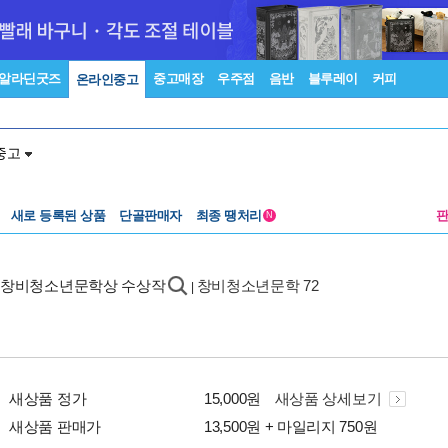
알라딘굿즈
중고매장
우주점
음반
블루레이
커피
온라인중고
중고
새로 등록된 상품
단골판매자
최종 땡처리
N
 창비청소년문학상 수상작
창비청소년문학 72
|
새상품 정가
15,000원
새상품 상세보기
새상품 판매가
13,500원 + 마일리지 750원