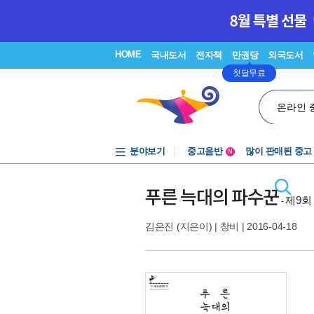
HOME
국내도서
전자책
만권당
외국도서
첫달무료
온라인 
분야보기
중고음반
많이 판매된 중고
N
1천원부터
중고음반
푸른 늑대의 파수꾼
제9회
-
김은진
(지은이) |
창비
| 2016-04-18