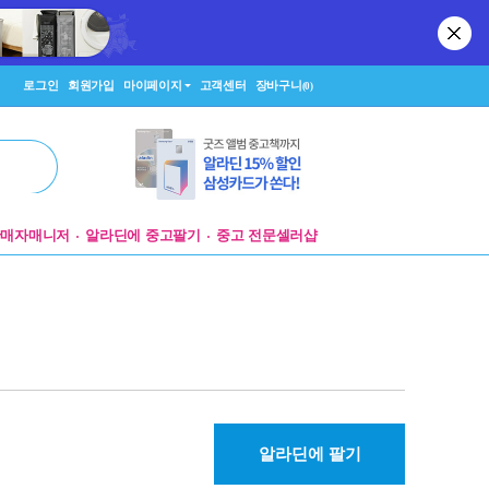
로그인
회원가입
마이페이지
고객센터
장바구니
(0)
판매자매니저
알라딘에 중고팔기
중고 전문셀러샵
알라딘에 팔기