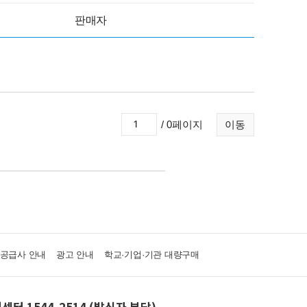
판매자
/ 0페이지
이동
·공급사 안내
광고 안내
학교·기업·기관 대량구매
센터 1544-2514 (발신자 부담)