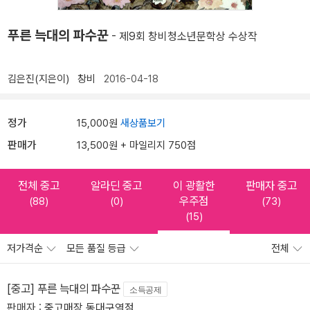
푸른 늑대의 파수꾼
- 제9회 창비청소년문학상 수상작
김은진(지은이)
창비
2016-04-18
정가
15,000원
새상품보기
판매가
13,500원 + 마일리지 750점
전체 중고
알라딘 중고
이 광활한
판매자 중고
우주점
(88)
(0)
(73)
(15)
저가격순
모든 품질 등급
전체
[중고] 푸른 늑대의 파수꾼
소득공제
판매자 :
중고매장 동대구역점