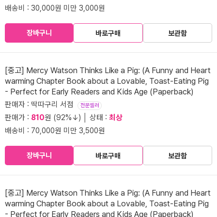
배송비 : 30,000원 미만 3,000원
장바구니
바로구매
보관함
[중고] Mercy Watson Thinks Like a Pig: (A Funny and Heart
warming Chapter Book about a Lovable, Toast-Eating Pig
- Perfect for Early Readers and Kids Age (Paperback)
판매자 : 딱따구리 서점
전문셀러
판매가 :
810
원 (92%↓) │ 상태 :
최상
배송비 : 70,000원 미만 3,500원
장바구니
바로구매
보관함
[중고] Mercy Watson Thinks Like a Pig: (A Funny and Heart
warming Chapter Book about a Lovable, Toast-Eating Pig
- Perfect for Early Readers and Kids Age (Paperback)