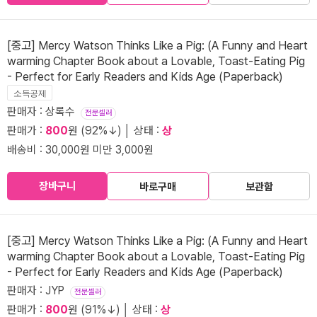
[중고] Mercy Watson Thinks Like a Pig: (A Funny and Heart
warming Chapter Book about a Lovable, Toast-Eating Pig
- Perfect for Early Readers and Kids Age (Paperback)
소득공제
판매자 : 상록수
전문셀러
판매가 :
800
원 (92%↓) │ 상태 :
상
배송비 : 30,000원 미만 3,000원
장바구니
바로구매
보관함
[중고] Mercy Watson Thinks Like a Pig: (A Funny and Heart
warming Chapter Book about a Lovable, Toast-Eating Pig
- Perfect for Early Readers and Kids Age (Paperback)
판매자 : JYP
전문셀러
판매가 :
800
원 (91%↓) │ 상태 :
상