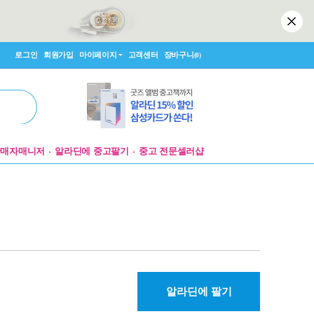
로그인
회원가입
마이페이지
고객센터
장바구니
(0)
판매자매니저
알라딘에 중고팔기
중고 전문셀러샵
알라딘에 팔기