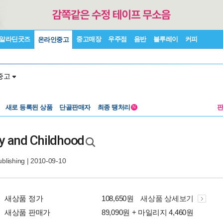
알라딘굿즈
중고매장
우주점
음반
블루레이
커피
온라인중고
중고
새로 등록된 상품
단골판매자
최종 땡처리
N
cy and Childhood
blishing
| 2010-09-10
새상품 정가
108,650원
새상품 상세보기
새상품 판매가
89,090원 + 마일리지 4,460원