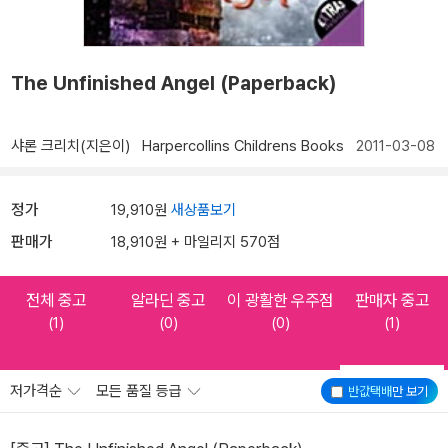
The Unfinished Angel (Paperback)
샤론 크리치(지은이)
Harpercollins Childrens Books
2011-03-08
정가
19,910원
새상품보기
판매가
18,910원 + 마일리지 570점
전체 중고
알라딘 중고
이 광활한 우주점
판매자 중고
(1)
(0)
(0)
(1)
저가격순
모든 품질 등급
반값택배
만 보기