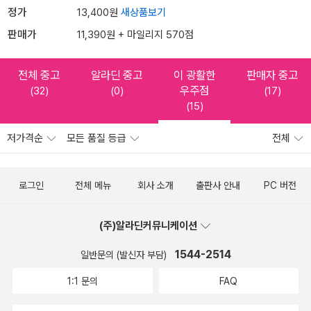
정가
13,400원
새상품보기
판매가
11,390원 + 마일리지 570점
전체 중고
알라딘 중고
이 광활한
판매자 중고
우주점
(32)
(0)
(17)
(15)
저가격순
모든 품질 등급
전체
로그인
전체 메뉴
회사 소개
출판사 안내
PC 버전
(주)알라딘커뮤니케이션
1544-2514
일반문의 (발신자 부담)
1:1 문의
FAQ