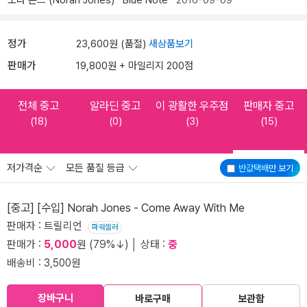
노라 존스 (Norah Jones)
Blue Note
2016-09-09
정가
23,600원 (품절)
새상품보기
판매가
19,800원 + 마일리지 200점
전체 중고
알라딘 중고
이 광활한 우주점
판매자 중고
(18)
(0)
(3)
(15)
저가격순
모든 품질 등급
반값택배
만 보기
[중고] [수입] Norah Jones - Come Away With Me
판매자 : 트릴리언
파워셀러
판매가 :
5,000
원 (79%↓) │ 상태 :
중
배송비 : 3,500원
장바구니
바로구매
보관함