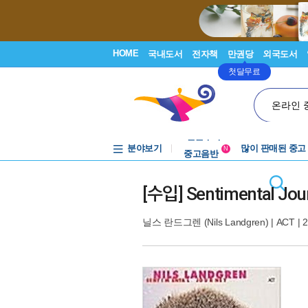
HOME
국내도서
전자책
만권당
외국도서
첫달무료
온라인 
분야보기
중고음반
많이 판매된 중고
N
1천원부터
중고음반
[수입] Sentimental Jou
닐스 란드그렌 (Nils Landgren)
|
ACT
| 