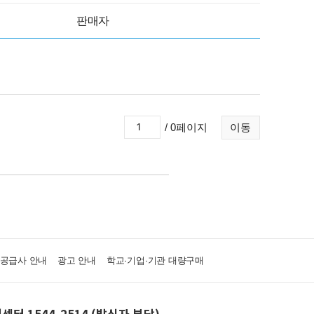
판매자
/ 0페이지
이동
·공급사 안내
광고 안내
학교·기업·기관 대량구매
센터 1544-2514 (발신자 부담)