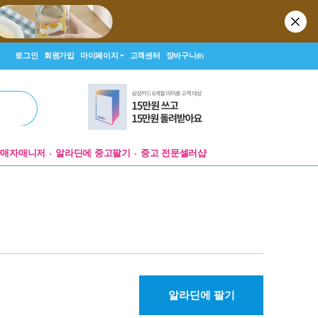
로그인
회원가입
마이페이지
고객센터
장바구니
(0)
판매자매니저
알라딘에 중고팔기
중고 전문셀러샵
알라딘에 팔기