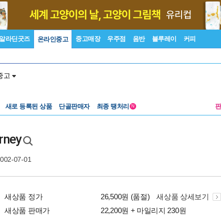
알라딘굿즈
중고매장
우주점
음반
블루레이
커피
온라인중고
중고
새로 등록된 상품
단골판매자
최종 땡처리
N
rney
2002-07-01
새상품 정가
26,500원 (품절)
새상품 상세보기
새상품 판매가
22,200원 + 마일리지 230원