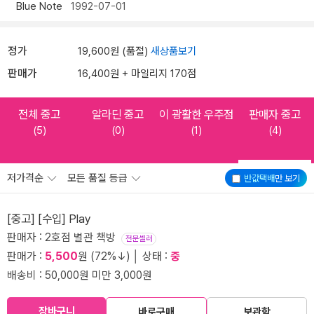
Blue Note
1992-07-01
정가
19,600원 (품절)
새상품보기
판매가
16,400원 + 마일리지 170점
전체 중고
알라딘 중고
이 광활한 우주점
판매자 중고
(5)
(0)
(1)
(4)
저가격순
모든 품질 등급
반값택배
만 보기
[중고] [수입] Play
판매자 : 2호점 별관 책방
전문셀러
판매가 :
5,500
원 (72%↓) │ 상태 :
중
배송비 : 50,000원 미만 3,000원
장바구니
바로구매
보관함