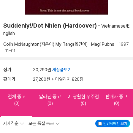
Suddenly!/Dot Nhien (Hardcover)
- Vietnamese/E
nglish
Colin McNaughton(지은이)
My Tang(옮긴이)
Magi Pubns
1997
-11-01
정가
30,290원
새상품보기
판매가
27,260원 + 마일리지 820점
전체 중고
알라딘 중고
이 광활한 우주점
판매자 중고
(0)
(0)
(0)
(0)
저가격순
모든 품질 등급
반값택배
만 보기