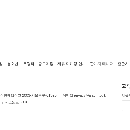
침
청소년 보호정책
중고매장
제휴·마케팅 안내
판매자 매니저
출판사
고객
신판매업신고 2003-서울중구-01520
이메일 privacy@aladin.co.kr
서울시
구 서소문로 89-31