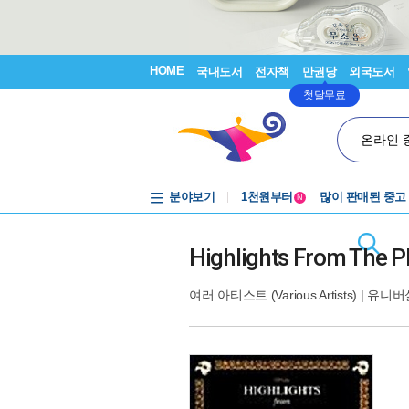
HOME
국내도서
전자책
만권당
외국도서
첫달무료
온라인 
중고음반
분야보기
1천원부터
많이 판매된 중고
N
중고음반
Highlights From The
여러 아티스트 (Various Artists)
|
유니버설(