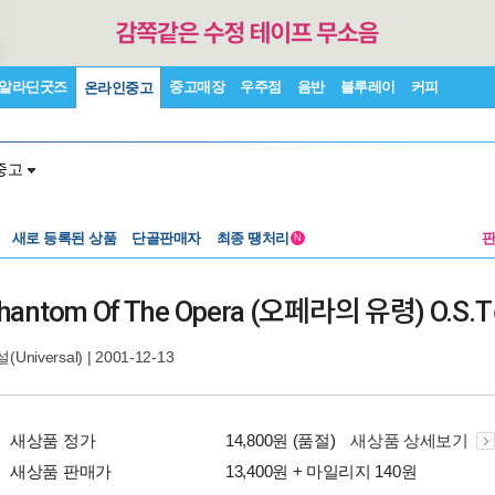
알라딘굿즈
중고매장
우주점
음반
블루레이
커피
온라인중고
중고
새로 등록된 상품
단골판매자
최종 땡처리
N
 Phantom Of The Opera (오페라의 유령) O.S.T
Universal)
| 2001-12-13
새상품 정가
14,800원 (품절)
새상품 상세보기
새상품 판매가
13,400원 + 마일리지 140원