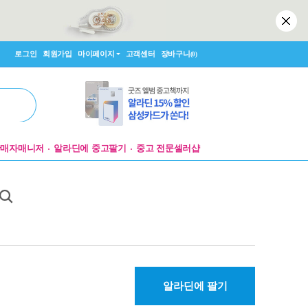
로그인
회원가입
마이페이지
고객센터
장바구니
(0)
판매자매니저
알라딘에 중고팔기
중고 전문셀러샵
알라딘에 팔기