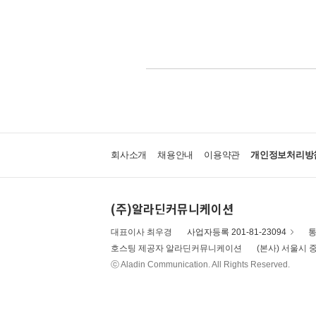
회사소개
채용안내
이용약관
개인정보처리방
(주)알라딘커뮤니케이션
대표이사 최우경
사업자등록 201-81-23094
통
호스팅 제공자 알라딘커뮤니케이션
(본사) 서울시 중
ⓒ Aladin Communication. All Rights Reserved.