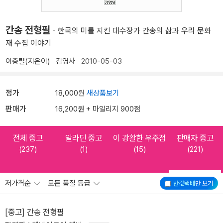
간송 전형필
- 한국의 미를 지킨 대수장가 간송의 삶과 우리 문화
재 수집 이야기
이충렬(지은이)
김영사
2010-05-03
정가
18,000원
새상품보기
판매가
16,200원 + 마일리지 900점
전체 중고
알라딘 중고
이 광활한 우주점
판매자 중고
(237)
(1)
(15)
(221)
저가격순
모든 품질 등급
반값택배
만 보기
[중고] 간송 전형필