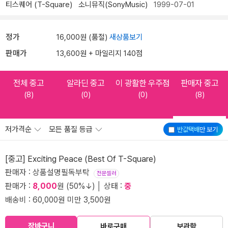
티스퀘어 (T-Square)
소니뮤직(SonyMusic)
1999-07-01
정가
16,000원 (품절)
새상품보기
판매가
13,600원 + 마일리지 140점
전체 중고
알라딘 중고
이 광활한 우주점
판매자 중고
(8)
(0)
(0)
(8)
저가격순
모든 품질 등급
반값택배
만 보기
[중고] Exciting Peace (Best Of T-Square)
판매자 : 상품설명필독부탁
전문셀러
판매가 :
8,000
원 (50%↓) │ 상태 :
중
배송비 : 60,000원 미만 3,500원
장바구니
바로구매
보관함