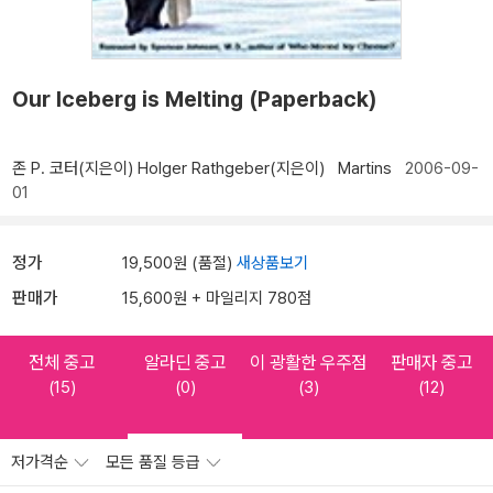
Our Iceberg is Melting (Paperback)
존 P. 코터(지은이)
Holger Rathgeber(지은이)
Martins
2006-09-
01
정가
19,500원 (품절)
새상품보기
판매가
15,600원 + 마일리지 780점
전체 중고
알라딘 중고
이 광활한 우주점
판매자 중고
(15)
(0)
(3)
(12)
저가격순
모든 품질 등급