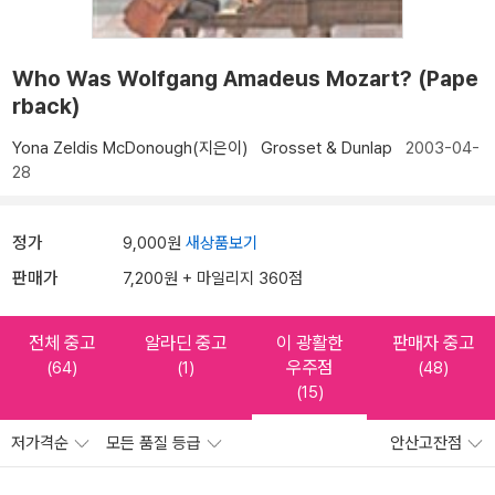
Who Was Wolfgang Amadeus Mozart? (Pape
rback)
Yona Zeldis McDonough(지은이)
Grosset & Dunlap
2003-04-
28
정가
9,000원
새상품보기
판매가
7,200원 + 마일리지 360점
전체 중고
알라딘 중고
이 광활한
판매자 중고
우주점
(64)
(1)
(48)
(15)
저가격순
모든 품질 등급
안산고잔점