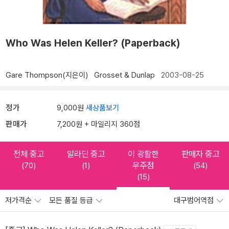
Who Was Helen Keller? (Paperback)
Gare Thompson(지은이)
Grosset & Dunlap
2003-08-25
정가
9,000원
새상품보기
판매가
7,200원 + 마일리지 360점
전체 중고
알라딘 중고
이 광활한
판매자 중고
우주점
(70)
(1)
(54)
(15)
저가격순
모든 품질 등급
대구범어역점