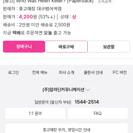
[중고] Who Was Helen Keller? (Paperback)
소득공제
판매자 :
중고매장 대구범어역점
판매가 :
4,200
원 (53%↓) │ 상태 :
상
배송비 : 2만원 미만 배송료 2,500원
지금
택배
로 주문하면
오늘
출고 가능
장바구니
바로구매
보관함
로그인
전체 메뉴
회사 소개
출판사 안내
PC 버전
(주)알라딘커뮤니케이션
1544-2514
일반문의 (발신자 부담)
1:1 문의
FAQ
중고매장 위치, 영업시간 안내