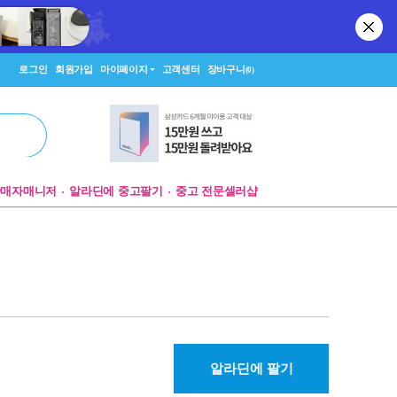
로그인
회원가입
마이페이지
고객센터
장바구니
(0)
판매자매니저
알라딘에 중고팔기
중고 전문셀러샵
알라딘에 팔기