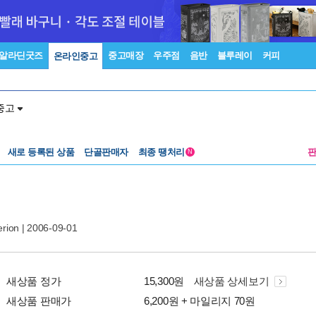
알라딘굿즈
중고매장
우주점
음반
블루레이
커피
온라인중고
중고
새로 등록된 상품
단골판매자
최종 땡처리
N
rion
| 2006-09-01
새상품 정가
15,300원
새상품 상세보기
새상품 판매가
6,200원 + 마일리지 70원