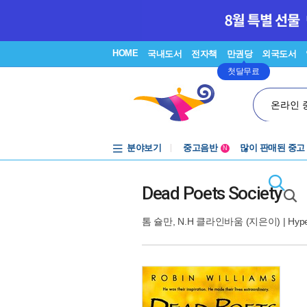
HOME
국내도서
전자책
만권당
외국도서
첫달무료
온라인 
분야보기
중고음반
많이 판매된 중고
N
1천원부터
중고음반
Dead Poets Society
톰 슐만
,
N.H 클라인바움
(지은이) |
Hype