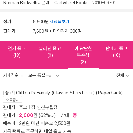
Norman Bridwell(지은이)
Cartwheel Books
2010-09-01
정가
9,500원
새상품보기
판매가
7,600원 + 마일리지 380점
전체 중고
알라딘 중고
이 광활한
판매자 중고
우주점
(18)
(0)
(10)
(8)
저가격순
모든 품질 등급
전체
[중고] Clifford's Family (Classic Storybook) (Paperback)
소득공제
판매자 :
중고매장 인천구월점
판매가 :
2,600
원 (62%↓) │ 상태 :
중
배송비 : 2만원 미만 배송료 2,500원
지금
택배
로 주문하면
내일
출고 가능