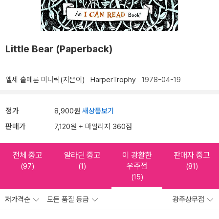
Little Bear (Paperback)
엘세 홀메룬 미나릭(지은이)
HarperTrophy
1978-04-19
정가
8,900원
새상품보기
판매가
7,120원 + 마일리지 360점
전체 중고
알라딘 중고
이 광활한
판매자 중고
우주점
(97)
(1)
(81)
(15)
저가격순
모든 품질 등급
광주상무점