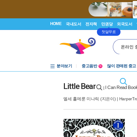
HOME
국내도서
전자책
만권당
외국도서
첫달무료
온라인 
분야보기
중고음반
많이 판매된 중고
N
1천원부터
중고음반
Little Bear
I Can Read Book
|
엘세 홀메룬 미나릭
(지은이) |
HarperTr