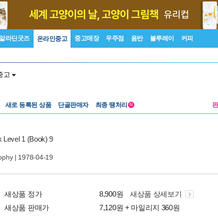
알라딘굿즈
중고매장
우주점
음반
블루레이
커피
온라인중고
중고
새로 등록된 상품
단골판매자
최종 땡처리
N
 Level 1 (Book) 9
ophy
| 1978-04-19
새상품 정가
8,900원
새상품 상세보기
새상품 판매가
7,120원 + 마일리지 360원