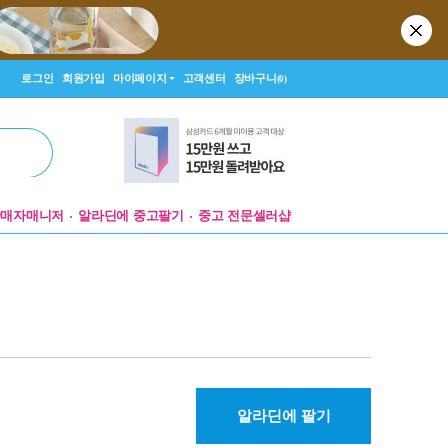
로그인
회원가입
마이페이지
고객센터
장바구니
(0)
판매자매니저
알라딘에 중고팔기
중고 전문셀러샵
알라딘에 팔기