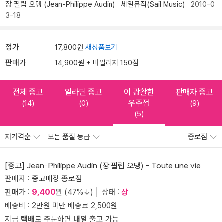
장 필립 오댕 (Jean-Philippe Audin)
세일뮤직(Sail Music)
2010-0
3-18
정가
17,800원
새상품보기
판매가
14,900원 + 마일리지 150점
전체 중고
알라딘 중고
이 광활한
판매자 중고
우주점
(14)
(0)
(9)
(5)
저가격순
모든 품질 등급
종로점
[중고] Jean-Philippe Audin (장 필립 오댕) - Toute une vie
판매자 :
중고매장 종로점
판매가 :
9,400
원 (47%↓) │ 상태 :
상
배송비 : 2만원 미만 배송료 2,500원
지금
택배
로 주문하면
내일
출고 가능