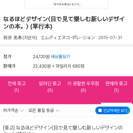
なるほどデザイン〈目で見て樂しむ新しいデザイ
ンの本。〉 (單行本)
筒井 美希(지은이)
エムディエヌコ-ポレ-ション
2015-07-31
정가
24,120원
새상품보기
판매가
22,430원 + 마일리지 680점
전체 중고
알라딘 중고
이 광활한 우주점
판매자 중고
(1)
(0)
(0)
(1)
저가격순
모든 품질 등급
반값택배
만 보기
[중고] なるほどデザイン〈目で見て樂しむ新しいデザインの