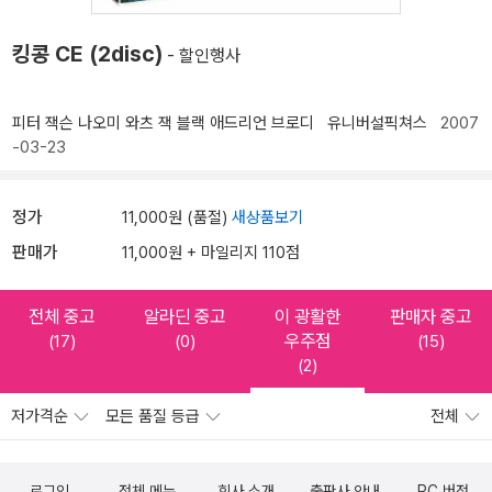
킹콩 CE (2disc)
- 할인행사
피터 잭슨
나오미 와츠
잭 블랙
애드리언 브로디
유니버설픽쳐스
2007
-03-23
정가
11,000원 (품절)
새상품보기
판매가
11,000원 + 마일리지 110점
전체 중고
알라딘 중고
이 광활한
판매자 중고
우주점
(17)
(0)
(15)
(2)
저가격순
모든 품질 등급
전체
로그인
전체 메뉴
회사 소개
출판사 안내
PC 버전