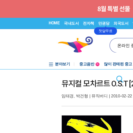
HOME
국내도서
전자책
만권당
외국도서
첫달무료
온라인 
분야보기
중고음반
많이 판매된 중고
N
1천원부터
중고음반
뮤지컬 모차르트 O.S.T [
임태경
,
박건형
|
뮤직버디
| 2010-02-22