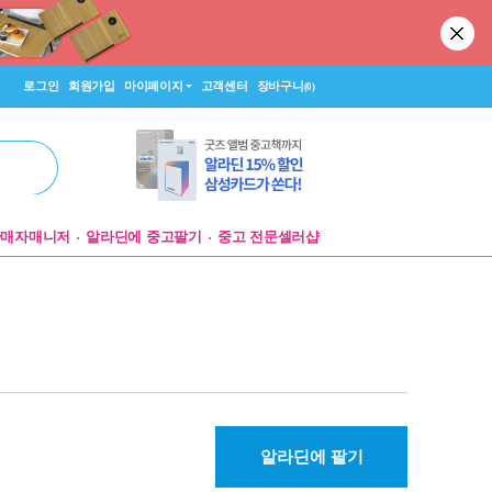
로그인
회원가입
마이페이지
고객센터
장바구니
(0)
판매자매니저
알라딘에 중고팔기
중고 전문셀러샵
알라딘에 팔기