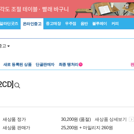
알라딘굿즈
중고매장
우주점
음반
블루레이
커피
온라인중고
중고
새로 등록된 상품
단골판매자
최종 땡처리
N
2CD]
새상품 정가
30,200원 (품절)
새상품 상세보기
새상품 판매가
25,200원 + 마일리지 260원