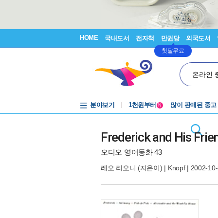
HOME
국내도서
전자책
만권당
외국도서
첫달무료
온라인 
중고음반
분야보기
1천원부터
많이 판매된 중고
N
중고음반
Frederick and His Frie
오디오 영어동화 43
레오 리오니
(지은이) |
Knopf
| 2002-10