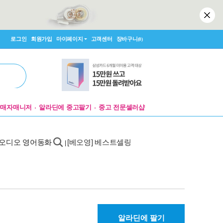
로그인
회원가입
마이페이지
고객센터
장바구니
(0)
판매자매니저
알라딘에 중고팔기
중고 전문셀러샵
오디오 영어동화
[베오영] 베스트셀링
|
알라딘에 팔기