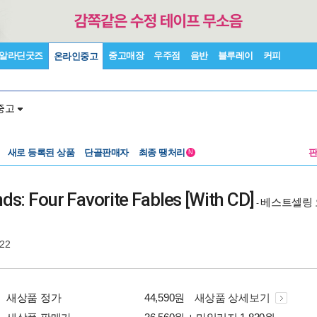
알라딘굿즈
중고매장
우주점
음반
블루레이
커피
온라인중고
중고
새로 등록된 상품
단골판매자
최종 땡처리
N
nds: Four Favorite Fables [With CD]
베스트셀링 
-
-22
새상품 정가
44,590원
새상품 상세보기