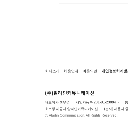
회사소개
채용안내
이용약관
개인정보처리방
(주)알라딘커뮤니케이션
대표이사 최우경
사업자등록 201-81-23094
통
호스팅 제공자 알라딘커뮤니케이션
(본사) 서울시 중
ⓒ Aladin Communication. All Rights Reserved.