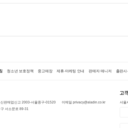
침
청소년 보호정책
중고매장
제휴·마케팅 안내
판매자 매니저
출판사
고객
신판매업신고 2003-서울중구-01520
이메일 privacy@aladin.co.kr
서울시
구 서소문로 89-31