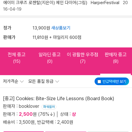
에이미 크루즈 로젠탈(지은이)
제인 다이어(그림)
HarperFestival
20
16-04-19
정가
13,900원
새상품보기
판매가
11,810원 + 마일리지 600점
전체 중고
알라딘 중고
이 광활한 우주점
판매자 중고
(15)
(0)
(7)
(8)
저가격순
모든 품질 등급
반값택배
만 보기
[중고] Cookies: Bite-Size Life Lessons (Board Book)
판매자 : booklover
파워셀러
판매가 :
2,500
원 (76%↓) │ 상태 :
상
배송비 : 3,500원, 반값택배 : 2,400원