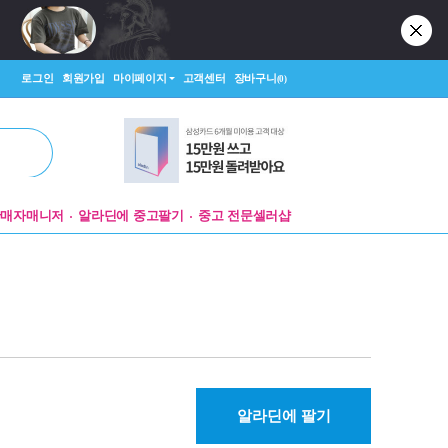
로그인
회원가입
마이페이지
고객센터
장바구니
(0)
판매자매니저
알라딘에 중고팔기
중고 전문셀러샵
알라딘에 팔기