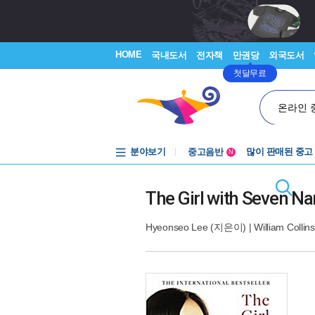
HOME
국내도서
전자책
만권당
외국도서
첫달무료
온라인 
분야보기
중고음반
많이 판매된 중고
N
1천원부터
중고음반
The Girl with Seven N
Hyeonseo Lee
(지은이) |
William Collins