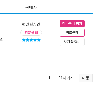
판매자
편안한공간
장바구니 담기
전문셀러
바로구매
0원
보관함 담기
/ 1페이지
이동