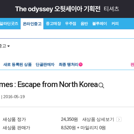
알라딘굿즈
중고매장
우주점
음반
블루레이
커피
온라인중고
중고
새로 등록된 상품
단골판매자
최종 땡처리
N
ames : Escape from North Korea
| 2016-05-19
새상품 정가
24,350원
새상품 상세보기
새상품 판매가
8,520원 + 마일리지 0원