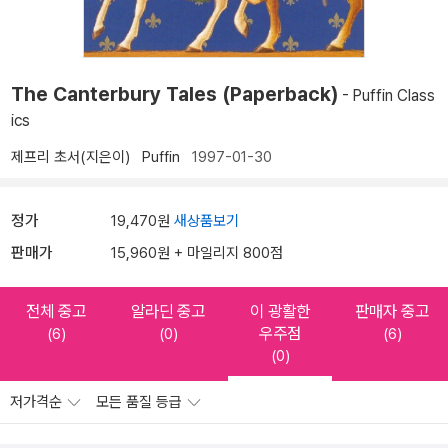
The Canterbury Tales (Paperback)
- Puffin Class
ics
제프리 초서(지은이)
Puffin
1997-01-30
정가
19,470원
새상품보기
판매가
15,960원 + 마일리지 800점
전체 중고
알라딘 중고
이 광활한
판매자 중고
우주점
(6)
(0)
(6)
(0)
저가격순
모든 품질 등급