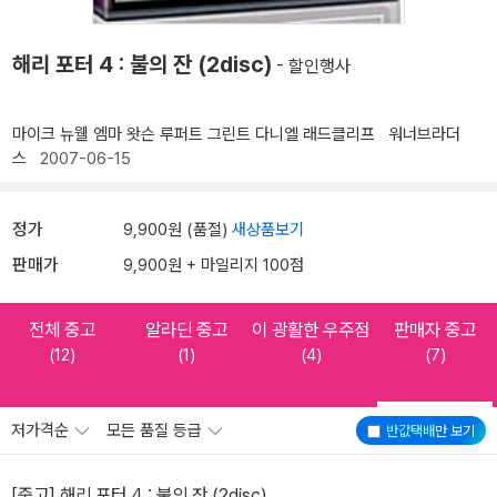
해리 포터 4 : 불의 잔 (2disc)
- 할인행사
마이크 뉴웰
엠마 왓슨
루퍼트 그린트
다니엘 래드클리프
워너브라더
스
2007-06-15
정가
9,900원 (품절)
새상품보기
판매가
9,900원 + 마일리지 100점
전체 중고
알라딘 중고
이 광활한 우주점
판매자 중고
(12)
(1)
(4)
(7)
저가격순
모든 품질 등급
반값택배
만 보기
[중고] 해리 포터 4 : 불의 잔 (2disc)