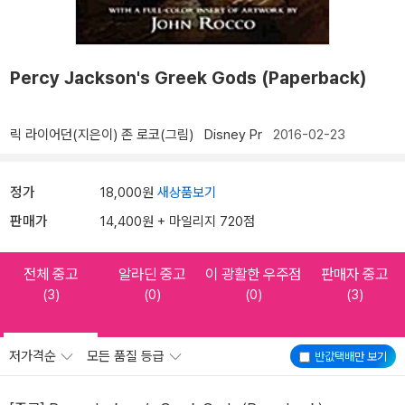
Percy Jackson's Greek Gods (Paperback)
릭 라이어던(지은이)
존 로코(그림)
Disney Pr
2016-02-23
정가
18,000원
새상품보기
판매가
14,400원 + 마일리지 720점
전체 중고
알라딘 중고
이 광활한 우주점
판매자 중고
(3)
(0)
(0)
(3)
저가격순
모든 품질 등급
반값택배
만 보기