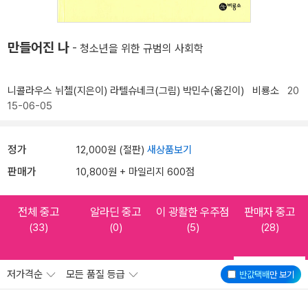
만들어진 나
- 청소년을 위한 규범의 사회학
니콜라우스 뉘첼(지은이)
라텔슈네크(그림)
박민수(옮긴이)
비룡소
20
15-06-05
정가
12,000원 (절판)
새상품보기
판매가
10,800원 + 마일리지 600점
전체 중고
알라딘 중고
이 광활한 우주점
판매자 중고
(33)
(0)
(5)
(28)
저가격순
모든 품질 등급
반값택배
만 보기