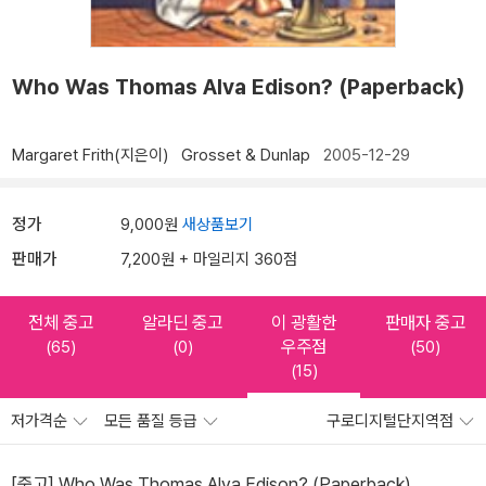
Who Was Thomas Alva Edison? (Paperback)
Margaret Frith(지은이)
Grosset & Dunlap
2005-12-29
정가
9,000원
새상품보기
판매가
7,200원 + 마일리지 360점
전체 중고
알라딘 중고
이 광활한
판매자 중고
우주점
(65)
(0)
(50)
(15)
저가격순
모든 품질 등급
구로디지털단지역점
[중고] Who Was Thomas Alva Edison? (Paperback)