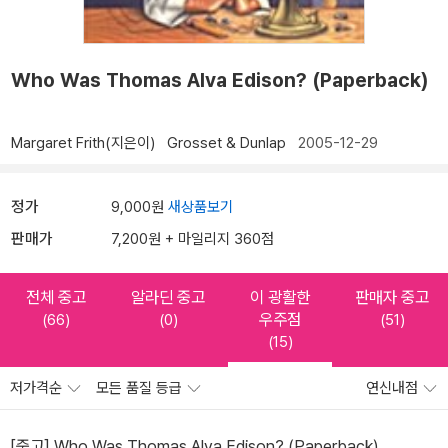
Who Was Thomas Alva Edison? (Paperback)
Margaret Frith(지은이)
Grosset & Dunlap
2005-12-29
정가
9,000원
새상품보기
판매가
7,200원 + 마일리지 360점
전체 중고
알라딘 중고
이 광활한
판매자 중고
우주점
(66)
(0)
(51)
(15)
저가격순
모든 품질 등급
연신내점
[중고] Who Was Thomas Alva Edison? (Paperback)