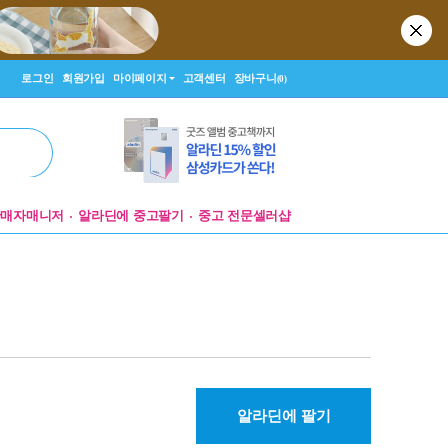
로그인
회원가입
마이페이지
고객센터
장바구니
(0)
판매자매니저
알라딘에 중고팔기
중고 전문셀러샵
알라딘에 팔기