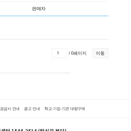
판매자
/ 0페이지
이동
·공급사 안내
광고 안내
학교·기업·기관 대량구매
센터 1544-2514 (발신자 부담)