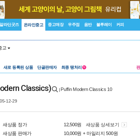
알라딘굿즈
중고매장
우주점
음반
블루레이
커피
온라인중고
중고
새로 등록된 상품
단골판매자
최종 땡처리
N
odern Classics)
Puffin Modern Classics 10
|
05-12-29
새상품 정가
12,500원
새상품 상세보기
새상품 판매가
10,000원 + 마일리지 500원