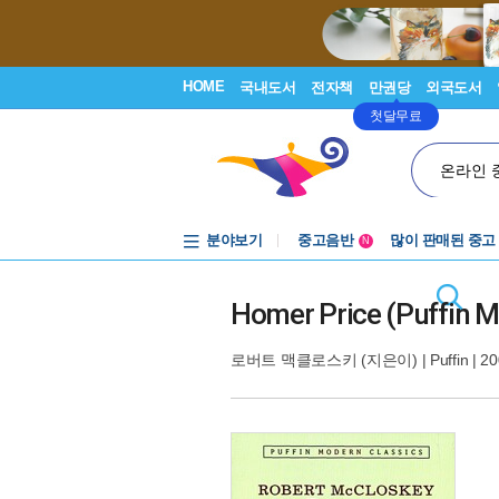
HOME
국내도서
전자책
만권당
외국도서
첫달무료
온라인 
분야보기
중고음반
많이 판매된 중고
N
1천원부터
중고음반
Homer Price (Puffin M
로버트 맥클로스키
(지은이) |
Puffin
| 20