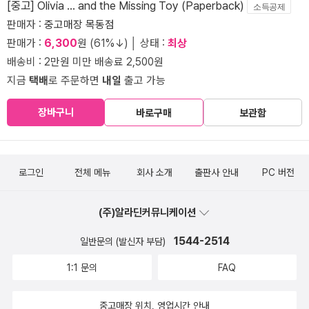
[중고] Olivia ... and the Missing Toy (Paperback)
소득공제
판매자 :
중고매장 목동점
판매가 :
6,300
원 (61%↓) │ 상태 :
최상
배송비 : 2만원 미만 배송료 2,500원
지금
택배
로 주문하면
내일
출고 가능
장바구니
바로구매
보관함
로그인
전체 메뉴
회사 소개
출판사 안내
PC 버전
(주)알라딘커뮤니케이션
1544-2514
일반문의 (발신자 부담)
1:1 문의
FAQ
중고매장 위치, 영업시간 안내