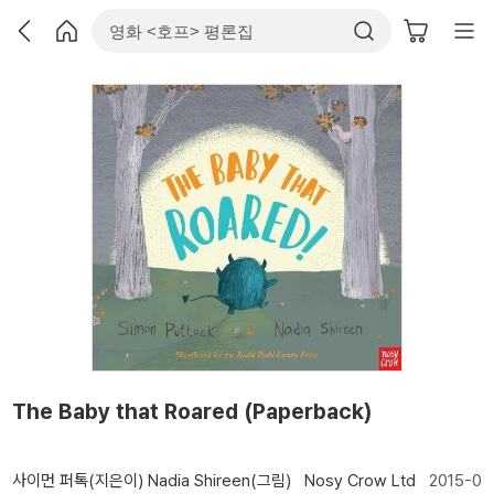
The Baby that Roared (Paperback)
사이먼 퍼톡(지은이)
Nadia Shireen(그림)
Nosy Crow Ltd
2015-0