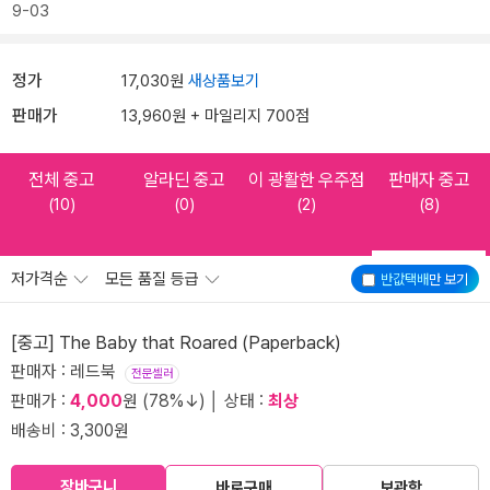
9-03
정가
17,030원
새상품보기
판매가
13,960원 + 마일리지 700점
전체 중고
알라딘 중고
이 광활한 우주점
판매자 중고
(10)
(0)
(2)
(8)
저가격순
모든 품질 등급
반값택배
만 보기
[중고] The Baby that Roared (Paperback)
판매자 : 레드북
전문셀러
판매가 :
4,000
원 (78%↓) │ 상태 :
최상
배송비 : 3,300원
장바구니
바로구매
보관함