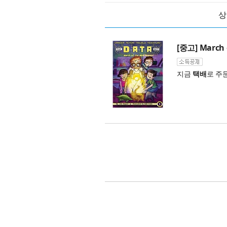
상
[중고] March o
지금
택배
로 주