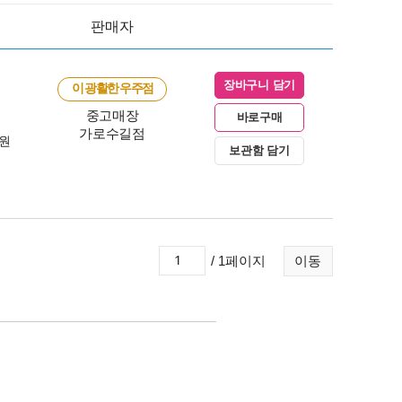
판매자
장바구니 담기
이 광활한 우주점
중고매장
바로구매
가로수길점
0원
보관함 담기
/ 1페이지
이동