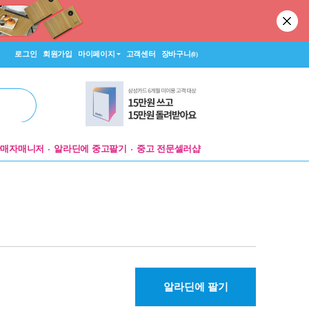
로그인
회원가입
마이페이지
고객센터
장바구니
(0)
판매자매니저
알라딘에 중고팔기
중고 전문셀러샵
알라딘에 팔기