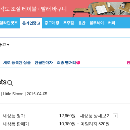
알라딘굿즈
중고매장
우주점
음반
블루레이
커피
온라인중고
중고
새로 등록된 상품
단골판매자
최종 땡처리
N
ts
 |
Little Simon
| 2016-04-05
새상품 정가
12,660원
새상품 상세보기
새상품 판매가
10,380원 + 마일리지 520원