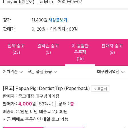
Ladybird(지은이)
Ladybird
2009-05-07
정가
11,400원
새상품보기
판매가
9,120원 + 마일리지 460점
전체 중고
알라딘 중고
이 광활한
판매자 중고
우주점
(23)
(0)
(8)
(15)
저가격순
모든 품질 등급
대구범어역점
[중고] Peppa Pig: Dentist Trip (Paperback)
소득공제
판매자 :
중고매장 대구범어역점
판매가 :
4,000
원 (63%↓) │ 상태 :
중
배송비 : 2만원 미만 배송료 2,500원
지금
택배
로 주문하면
내일
출고 가능