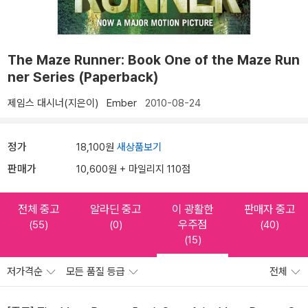
The Maze Runner: Book One of the Maze Run
ner Series (Paperback)
제임스 대시너(지은이)
Ember
2010-08-24
정가
18,100원
새상품보기
판매가
10,600원 + 마일리지 110점
전체 중고
알라딘 중고
이 광활한
판매자 중고
우주점
(55)
(0)
(40)
(15)
저가격순
모든 품질 등급
전체